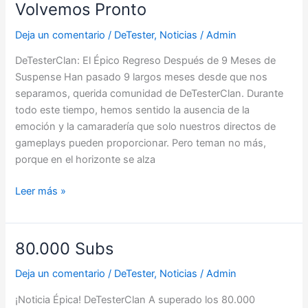
Volvemos Pronto
Volvemos
Pronto
Deja un comentario
/
DeTester
,
Noticias
/
Admin
DeTesterClan: El Épico Regreso Después de 9 Meses de
Suspense Han pasado 9 largos meses desde que nos
separamos, querida comunidad de DeTesterClan. Durante
todo este tiempo, hemos sentido la ausencia de la
emoción y la camaradería que solo nuestros directos de
gameplays pueden proporcionar. Pero teman no más,
porque en el horizonte se alza
Leer más »
80.000 Subs
80.000
Subs
Deja un comentario
/
DeTester
,
Noticias
/
Admin
¡Noticia Épica! DeTesterClan A superado los 80.000