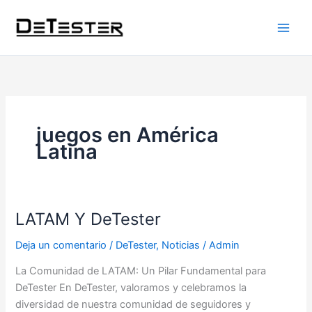
Ir
al
contenido
juegos en América
Latina
LATAM Y DeTester
LATAM
Y
Deja un comentario
/
DeTester
,
Noticias
/
Admin
DeTester
La Comunidad de LATAM: Un Pilar Fundamental para
DeTester En DeTester, valoramos y celebramos la
diversidad de nuestra comunidad de seguidores y