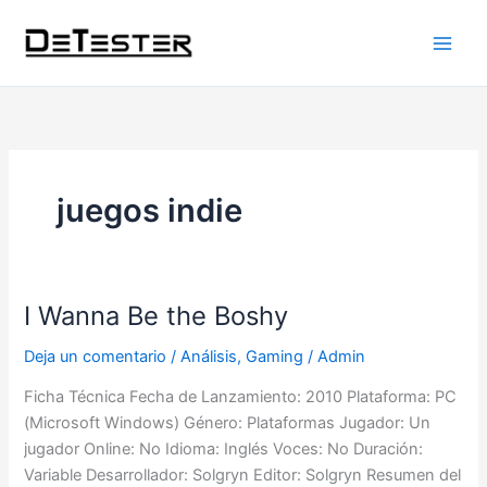
Ir
al
contenido
juegos indie
I Wanna Be the Boshy
I
Wanna
Deja un comentario
/
Análisis
,
Gaming
/
Admin
Be
the
Ficha Técnica Fecha de Lanzamiento: 2010 Plataforma: PC
Boshy
(Microsoft Windows) Género: Plataformas Jugador: Un
jugador Online: No Idioma: Inglés Voces: No Duración:
Variable Desarrollador: Solgryn Editor: Solgryn Resumen del