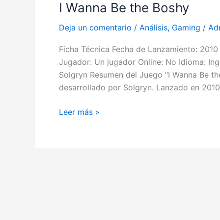
I Wanna Be the Boshy
I
Wanna
Deja un comentario
/
Análisis
,
Gaming
/
Ad
Be
the
Ficha Técnica Fecha de Lanzamiento: 2010
Boshy
Jugador: Un jugador Online: No Idioma: Ing
Solgryn Resumen del Juego “I Wanna Be th
desarrollado por Solgryn. Lanzado en 2010,
Leer más »